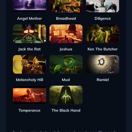
Angel Mother
Breadhead
Diligence
Jack the Rat
Joshua
Ken The Butcher
Melancholy Hill
Mud
Ramiel
Temperance
The Black Hand