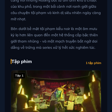
cùng với những Rotling bất tử ám ảnh khu ổ chuột
của khu phố, trong một bối cảnh nơi ranh giới giữa
câu chuyện tội phạm và kinh dị siêu nhiên ngày càng
mờ nhạt.
Bên dưới bề mặt tội phạm kiểu noir là một âm mưu
kỳ lạ hơn liên quan đến một hệ thống cấp bậc thiên
giới tham nhũng - và một mạch truyện bất ngờ dai
dẳng về trứng mà series xử lý hết sức nghiêm túc.
Tập phim
1 tập phim
Tập 1